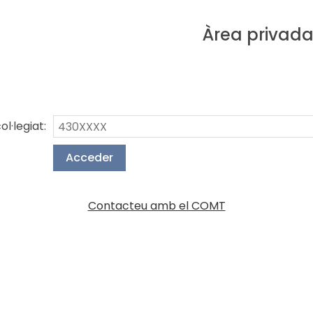
Àrea privad
l·legiat:
Contacteu amb el COMT